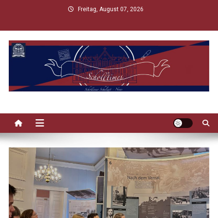
Skip
Freitag, August 07, 2026
to
content
Scholltimes
Schollaner Schulzeit-News