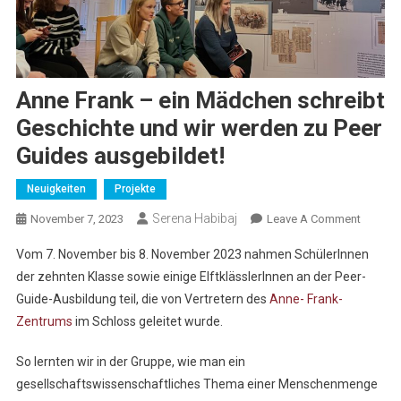
Anne Frank – ein Mädchen schreibt
Geschichte und wir werden zu Peer
Guides ausgebildet!
Neuigkeiten
Projekte
Serena Habibaj
On
November 7, 2023
Leave A Comment
Anne
Vom 7. November bis 8. November 2023 nahmen SchülerInnen
Frank
der zehnten Klasse sowie einige ElftklässlerInnen an der Peer-
–
Guide-Ausbildung teil, die von Vertretern des
Anne- Frank-
Ein
Zentrums
im Schloss geleitet wurde.
Mädch
Schreib
So lernten wir in der Gruppe, wie man ein
Geschic
Und
gesellschaftswissenschaftliches Thema einer Menschenmenge