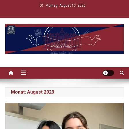
Skip
Montag, August 10, 2026
to
content
Scholltimes
Schollaner Schulzeit-News
Monat:
August 2023