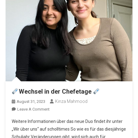
Wechsel in der Chefetage
Kinza Mahmood
August 31, 2023
On
Leave A Comment
Weitere Informationen über das neue Duo findet ihr unter
Wechsel
„Wir über uns“ auf scholltimes So wie es für das diesjährige
In
Schuljahr Veränderungen gibt, wird sich auch für
Der