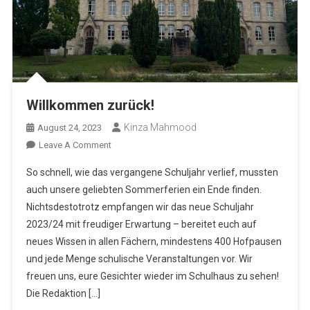
Willkommen zurück!
Kinza Mahmood
August 24, 2023
On
Leave A Comment
Willkommen
So schnell, wie das vergangene Schuljahr verlief, mussten
Zurück!
auch unsere geliebten Sommerferien ein Ende finden.
Nichtsdestotrotz empfangen wir das neue Schuljahr
2023/24 mit freudiger Erwartung – bereitet euch auf
neues Wissen in allen Fächern, mindestens 400 Hofpausen
und jede Menge schulische Veranstaltungen vor. Wir
freuen uns, eure Gesichter wieder im Schulhaus zu sehen!
Die Redaktion […]