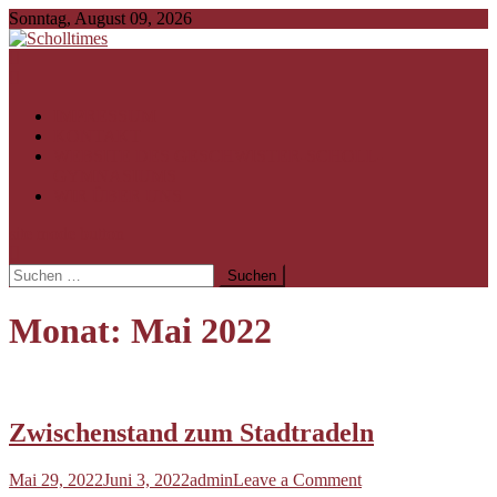
Skip
Sonntag, August 09, 2026
to
content
Scholltimes
Schollaner Schulzeit-News
IMPRESSUM
KONTAKT
WEBSITE DES GESCHWISTER-SCHOLL-
GYMNASIUMS
WIR ÜBER UNS
site mode button
Suchen
nach:
Monat:
Mai 2022
Zwischenstand zum Stadtradeln
on
Mai 29, 2022
Juni 3, 2022
admin
Leave a Comment