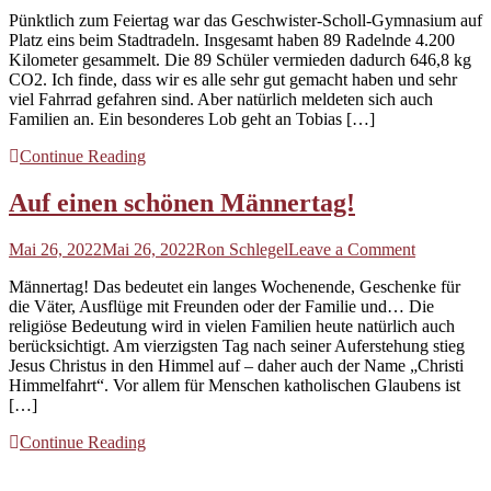
Zwischenstand
Pünktlich zum Feiertag war das Geschwister-Scholl-Gymnasium auf
zum
Platz eins beim Stadtradeln. Insgesamt haben 89 Radelnde 4.200
Stadtradeln
Kilometer gesammelt. Die 89 Schüler vermieden dadurch 646,8 kg
CO2. Ich finde, dass wir es alle sehr gut gemacht haben und sehr
viel Fahrrad gefahren sind. Aber natürlich meldeten sich auch
Familien an. Ein besonderes Lob geht an Tobias […]
Continue Reading
Auf einen schönen Männertag!
on
Mai 26, 2022
Mai 26, 2022
Ron Schlegel
Leave a Comment
Auf
Männertag! Das bedeutet ein langes Wochenende, Geschenke für
einen
die Väter, Ausflüge mit Freunden oder der Familie und… Die
schönen
religiöse Bedeutung wird in vielen Familien heute natürlich auch
Männertag
berücksichtigt. Am vierzigsten Tag nach seiner Auferstehung stieg
Jesus Christus in den Himmel auf – daher auch der Name „Christi
Himmelfahrt“. Vor allem für Menschen katholischen Glaubens ist
[…]
Continue Reading