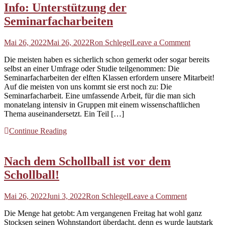
Info: Unterstützung der
Seminarfacharbeiten
on
Mai 26, 2022
Mai 26, 2022
Ron Schlegel
Leave a Comment
Info:
Die meisten haben es sicherlich schon gemerkt oder sogar bereits
Unterstütz
selbst an einer Umfrage oder Studie teilgenommen: Die
der
Seminarfacharbeiten der elften Klassen erfordern unsere Mitarbeit!
Seminarfac
Auf die meisten von uns kommt sie erst noch zu: Die
Seminarfacharbeit. Eine umfassende Arbeit, für die man sich
monatelang intensiv in Gruppen mit einem wissenschaftlichen
Thema auseinandersetzt. Ein Teil […]
Continue Reading
Nach dem Schollball ist vor dem
Schollball!
on
Mai 26, 2022
Juni 3, 2022
Ron Schlegel
Leave a Comment
Nach
Die Menge hat getobt: Am vergangenen Freitag hat wohl ganz
dem
Stocksen seinen Wohnstandort überdacht, denn es wurde lautstark
Schollball