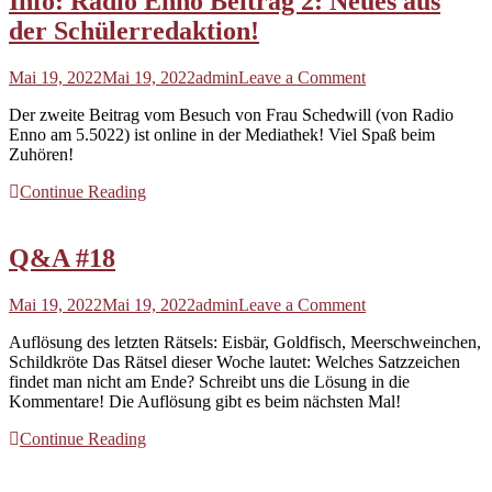
Info: Radio Enno Beitrag 2: Neues aus
der Schülerredaktion!
on
Mai 19, 2022
Mai 19, 2022
admin
Leave a Comment
Info:
Der zweite Beitrag vom Besuch von Frau Schedwill (von Radio
Radio
Enno am 5.5022) ist online in der Mediathek! Viel Spaß beim
Enno
Zuhören!
Beitrag
2:
Continue Reading
Neues
aus
der
Q&A #18
Schülerredaktion!
on
Mai 19, 2022
Mai 19, 2022
admin
Leave a Comment
Q&A
Auflösung des letzten Rätsels: Eisbär, Goldfisch, Meerschweinchen,
#18
Schildkröte Das Rätsel dieser Woche lautet: Welches Satzzeichen
findet man nicht am Ende? Schreibt uns die Lösung in die
Kommentare! Die Auflösung gibt es beim nächsten Mal!
Continue Reading