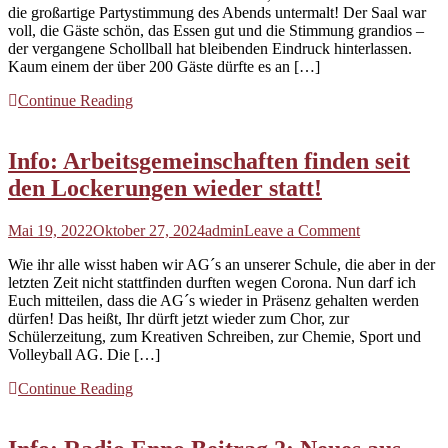
die großartige Partystimmung des Abends untermalt! Der Saal war
ist
voll, die Gäste schön, das Essen gut und die Stimmung grandios –
vor
der vergangene Schollball hat bleibenden Eindruck hinterlassen.
dem
Kaum einem der über 200 Gäste dürfte es an […]
Schollball!
Continue Reading
Info: Arbeitsgemeinschaften finden seit
den Lockerungen wieder statt!
on
Mai 19, 2022
Oktober 27, 2024
admin
Leave a Comment
Info:
Wie ihr alle wisst haben wir AG´s an unserer Schule, die aber in der
Arbeitsgemei
letzten Zeit nicht stattfinden durften wegen Corona. Nun darf ich
finden
Euch mitteilen, dass die AG´s wieder in Präsenz gehalten werden
seit
dürfen! Das heißt, Ihr dürft jetzt wieder zum Chor, zur
den
Schülerzeitung, zum Kreativen Schreiben, zur Chemie, Sport und
Lockerungen
Volleyball AG. Die […]
wieder
statt!
Continue Reading