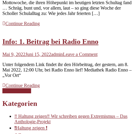
Mottowoche, die ihren Höhepunkt im heutigen letzten Schultag fand
12
… Schräg, bunt und, vor allem, laut – so ging diese Woche der
Jahre
Scholler Schulalltag zu: Wie jedes Jahr feierten […]
um
jeden
Continue Reading
Punkt
gepokert
Info: 1. Beitrag bei Radio Enno
on
Mai 9, 2022
Juni 15, 2022
admin
Leave a Comment
Info:
Unter folgendem Link findet ihr den Hörbeitrag, der gestern, am 8.
1.
Mai 2022, 12:00 Uhr, bei Radio Enno lief! Mediathek Radio Enno –
Beitrag
„Vor Ort“
bei
Radio
Continue Reading
Enno
Beitragsnavigation
Ältere Beiträge
Kategorien
‼️ Haltung zeigen‼️ Wir schreiben gegen Extremismus – Das
Anthologie-Projekt
❗️Haltung zeigen ❗️