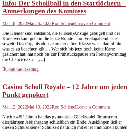
Info: Der Schollball in den Startlöchern –
Anmerkungen des Komitees
on
Mai 18, 2022
Mai 24, 2022
Ron Schlegel
Leave a Comment
Info:
Die Kleider sind entstaubt, die (Hosen)Anzüge gebügelt und der
Der
Kartenverkauf geht in die letzte Runde – am Freitagabend ist es
Schollball
soweit! Das Organisationsteam der elften Klasse weist darauf hin,
in
was es zu beachten gilt … Wer sich bis jetzt noch keine Karte
den
gesichert hat, hat noch bis zur Frühstückspause am Freitagvormittag
Startlöcher
die Chance dazu – […]
–
Anmerkun
Continue Reading
des
Komitees
Casino Scholl Royale – 12 Jahre um jeden
Punkt gepokert
on
Mai 12, 2022
Mai 19, 2022
Ron Schlegel
Leave a Comment
Casino
Nach zwölf Jahren hat das gymnasiale Glücksspiel für unseren
Scholl
diesjährigen Abijahrgang schließlich ein Ende. Ausklingen ließ er
Royale
diesen Schluss seiner Schulzeit natürlich mit einer traditionell bunten
–