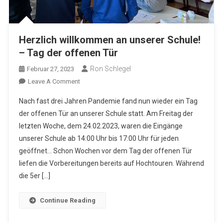
Herzlich willkommen an unserer Schule!
– Tag der offenen Tür
Ron Schlegel
Februar 27, 2023
On
Leave A Comment
Herzlich
Nach fast drei Jahren Pandemie fand nun wieder ein Tag
Willkommen
der offenen Tür an unserer Schule statt. Am Freitag der
An
letzten Woche, dem 24.02.2023, waren die Eingänge
Unserer
unserer Schule ab 14:00 Uhr bis 17:00 Uhr für jeden
Schule!
–
geöffnet… Schon Wochen vor dem Tag der offenen Tür
Tag
liefen die Vorbereitungen bereits auf Hochtouren. Während
Der
die 5er […]
Offenen
Tür
Continue Reading