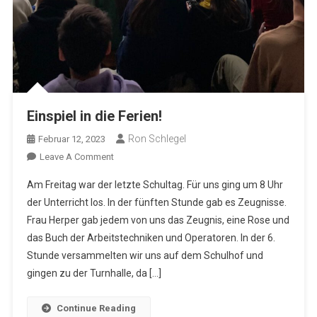
Einspiel in die Ferien!
Ron Schlegel
Februar 12, 2023
On
Leave A Comment
Einspiel
Am Freitag war der letzte Schultag. Für uns ging um 8 Uhr
In
der Unterricht los. In der fünften Stunde gab es Zeugnisse.
Die
Frau Herper gab jedem von uns das Zeugnis, eine Rose und
Ferien!
das Buch der Arbeitstechniken und Operatoren. In der 6.
Stunde versammelten wir uns auf dem Schulhof und
gingen zu der Turnhalle, da […]
Continue Reading