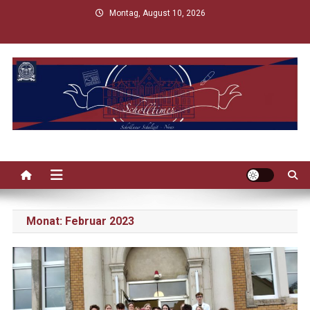
Skip
Montag, August 10, 2026
to
content
Scholltimes
Schollaner Schulzeit-News
Monat:
Februar 2023