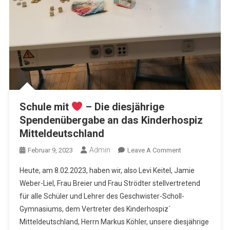
Schule mit
– Die diesjährige
Spendenübergabe an das Kinderhospiz
Mitteldeutschland
Admin
On
Februar 9, 2023
Leave A Comment
Schule
Heute, am 8.02.2023, haben wir, also Levi Keitel, Jamie
Mit
Weber-Liel, Frau Breier und Frau Strödter stellvertretend
für alle Schüler und Lehrer des Geschwister-Scholl-
–
Gymnasiums, dem Vertreter des Kinderhospiz´
Die
Diesjährige
Mitteldeutschland, Herrn Markus Köhler, unsere diesjährige