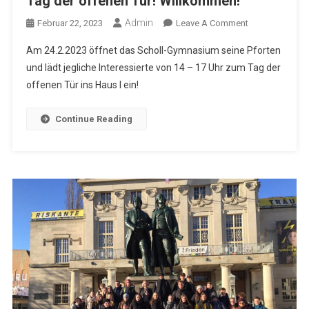
Tag der offenen Tür! Willkommen!
Admin
On
Februar 22, 2023
Leave A Comment
Tag
Am 24.2.2023 öffnet das Scholl-Gymnasium seine Pforten
Der
und lädt jegliche Interessierte von 14 – 17 Uhr zum Tag der
Offenen
offenen Tür ins Haus I ein!
Tür!
Willkommen!
Continue Reading