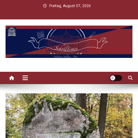
Skip
Freitag, August 07, 2026
to
content
Scholltimes
Schollaner Schulzeit-News