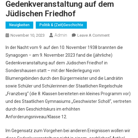
Gedenkveranstaltung auf dem
Jüdischen Friedhof
Neuigkeiten
Politik & (Zeit)Geschichte
Admin
On
November 10, 2023
Leave A Comment
Reichspogromn
In der Nacht vom 9. auf den 10. November 1938 brannten die
–
Synagogen – am 9. November 2023 fand die (jährliche)
Gedenkveransta
Gedenkveranstaltung auf dem Jüdischen Friedhof in
Auf
Sondershausen statt – mit der Niederlegung von
Dem
Jüdischen
Blumengebinden durch den Bürgermeister und die Landrätin
Friedhof
sowie Schüler und Schülerinnen der Staatlichen Regelschule
„Franzberg“ (die 8. Klassen bereiteten ein kleines Programm vor)
und des Staatlichen Gymnasiums „Geschwister Scholl“, vertreten
durch den Geschichtskurs im erhöhten
Anforderungsniveau/Klasse 12.
Im Gegensatz zum Vorgehen bei anderen Ereignissen wollen wir