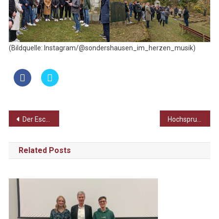
(Bildquelle: Instagram/@sondershausen_im_herzen_musik)
Beitragsnavigation
Der Escape-Room – eine Gruselgeschichte zu Halloween
Hochsprungwettbewerb mit Musik
Related Posts