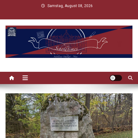
Skip
Samstag, August 08, 2026
to
content
Scholltimes
Schollaner Schulzeit-News