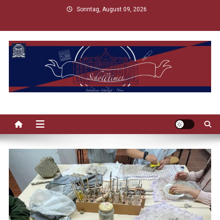
Skip
Sonntag, August 09, 2026
to
content
Scholltimes
Schollaner Schulzeit-News