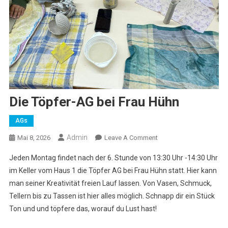
Die Töpfer-AG bei Frau Hühn
AGs
Admin
On
Mai 8, 2026
Leave A Comment
Die
Jeden Montag findet nach der 6. Stunde von 13:30 Uhr -14:30 Uhr
Töpfer-
im Keller vom Haus 1 die Töpfer AG bei Frau Hühn statt. Hier kann
AG
man seiner Kreativität freien Lauf lassen. Von Vasen, Schmuck,
Bei
Tellern bis zu Tassen ist hier alles möglich. Schnapp dir ein Stück
Frau
Hühn
Ton und und töpfere das, worauf du Lust hast!