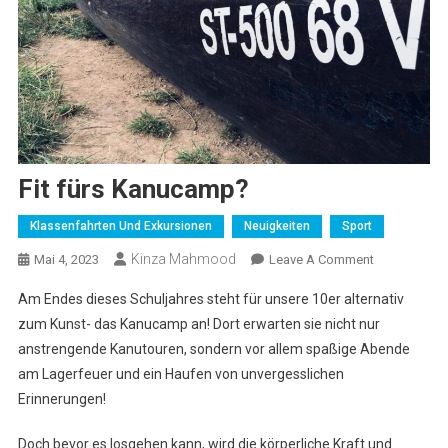
Fit fürs Kanucamp?
Klassenfahrten Und Exkursionen
Neuigkeiten
Sport
Kinza Mahmood
On
Mai 4, 2023
Leave A Comment
Fit
Am Endes dieses Schuljahres steht für unsere 10er alternativ
Fürs
zum Kunst- das Kanucamp an! Dort erwarten sie nicht nur
Kanucamp?
anstrengende Kanutouren, sondern vor allem spaßige Abende
am Lagerfeuer und ein Haufen von unvergesslichen
Erinnerungen!
Doch bevor es losgehen kann, wird die körperliche Kraft und