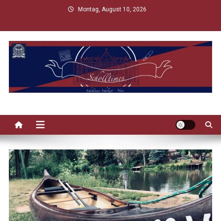
Skip
Montag, August 10, 2026
to
content
Scholltimes
Schollaner Schulzeit-News