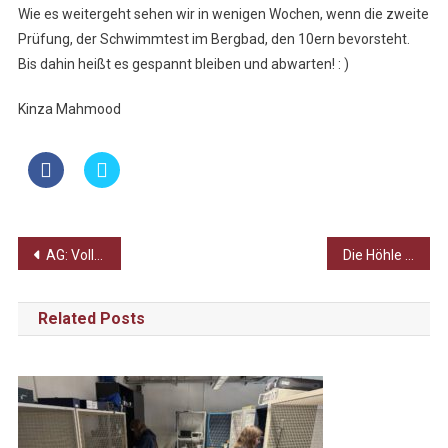
Wie es weitergeht sehen wir in wenigen Wochen, wenn die zweite
Prüfung, der Schwimmtest im Bergbad, den 10ern bevorsteht.
Bis dahin heißt es gespannt bleiben und abwarten! : )
Kinza Mahmood
Beitragsnavigation
AG: Volleyball
Die Höhle der Löwen im Raum 218!
Related Posts