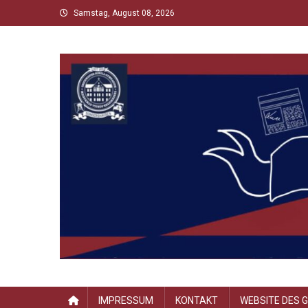
Skip
Samstag, August 08, 2026
to
content
Scholltimes
Schollaner Schulzeit-News
IMPRESSUM
KONTAKT
WEBSITE DES 