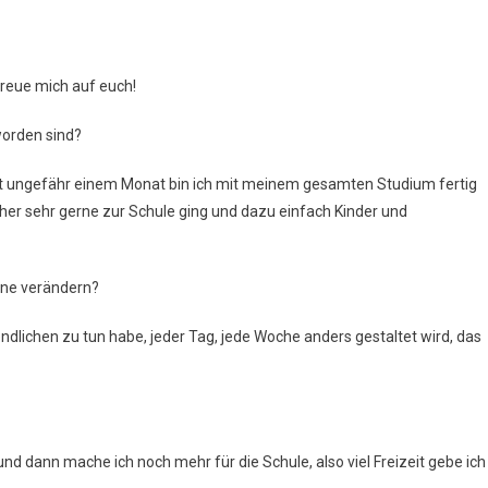
Interview
Mit
Herrn
 freue mich auf euch!
Thelemann
worden sind?
 seit ungefähr einem Monat bin ich mit meinem gesamten Studium fertig
üher sehr gerne zur Schule ging und dazu einfach Kinder und
rne verändern?
gendlichen zu tun habe, jeder Tag, jede Woche anders gestaltet wird, das
d dann mache ich noch mehr für die Schule, also viel Freizeit gebe ich