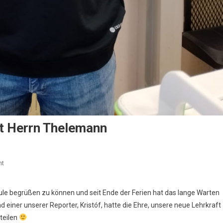
it Herrn Thelemann
On
nt
Der
Neue
hule begrüßen zu können und seit Ende der Ferien hat das lange Warten
Ist
 einer unserer Reporter, Kristóf, hatte die Ehre, unsere neue Lehrkraft
Da!
teilen
–