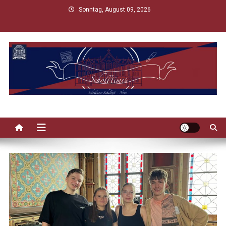
Skip
Sonntag, August 09, 2026
to
content
Scholltimes
Schollaner Schulzeit-News