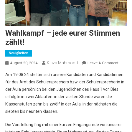
Wahlkampf – jede eurer Stimmen
zählt!
Neuigkeiten
Kinza Mahmood
On
August 20, 2024
Leave A Comment
Wahlka
Am 19.08.24 stellten sich unsere Kandidaten und Kandidatinnen
–
für das Amt des Schülersprechers bzw. der Schülersprecherin in
Jede
der Aula persönlich bei den Jugendlichen des Haus´ I vor. Dies
Eurer
erfolgte in zwei Abläufen: in der vierten Stunde waren die
Stimme
Zählt!
Klassenstufen zehn bis zwölf in der Aula, in der nächsten die
siebten bis neunten Klassen.
Die Vorstellung fing mit einer kurzen Eingangsrede von unserer