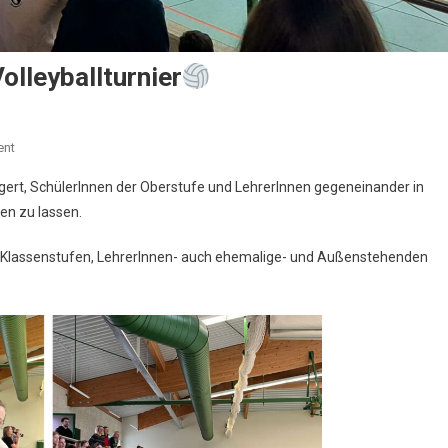
lleyballturnier
On
ent
rgert, SchülerInnen der Oberstufe und LehrerInnen gegeneinander in
Das
ten zu lassen.
Schüler-
Gegen-
 Klassenstufen, LehrerInnen- auch ehemalige- und Außenstehenden
Lehrer-
Volleyballturnier