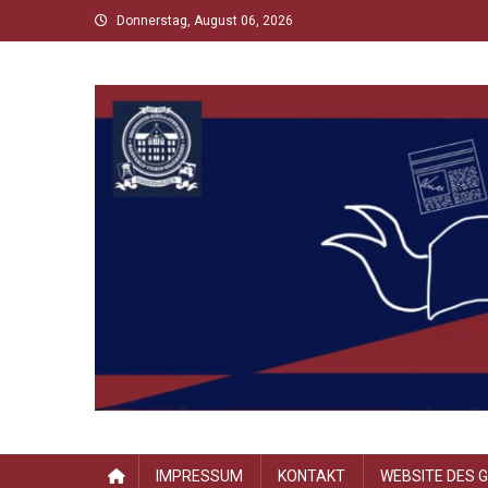
Skip
Donnerstag, August 06, 2026
to
content
Scholltimes
Schollaner Schulzeit-News
IMPRESSUM
KONTAKT
WEBSITE DES 