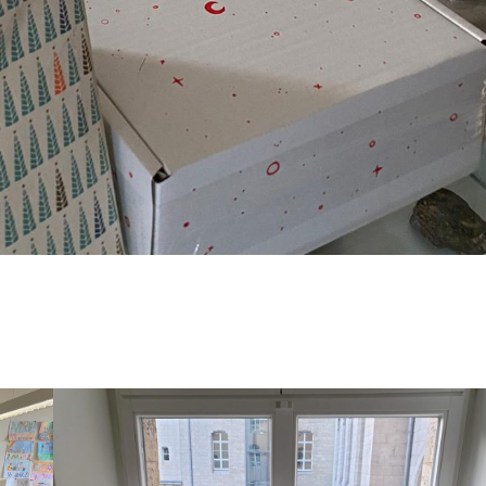
hnachten
uhkarton