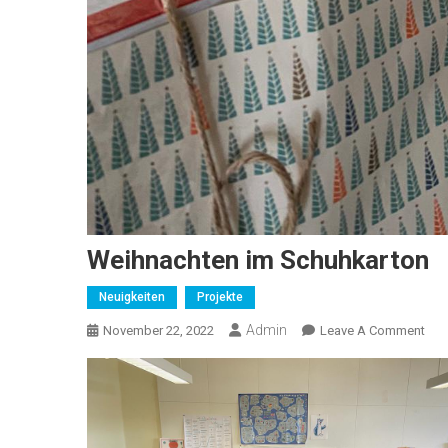
Weihnachten im Schuhkarton
Neuigkeiten
Projekte
Admin
On
November 22, 2022
Leave A Comment
Wei
Im
Sch