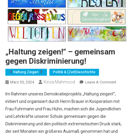
„Haltung zeigen!“ – gemeinsam
gegen Diskriminierung!
Haltung Zeigen
Politik & (Zeit)Geschichte
Kinza Mahmood
On
März 30, 2024
Leave A Comment
„Haltung
Im Rahmen unseres Demokratieprojekts „Haltung zeigen!“,
Zeigen!“
initiiert und organisiert durch Herrn Brauer in Kooperation mit
–
Frau Fuhrmann und Frau Hühn, machen sich die Jugendlichen
Gemeins
und Lehrkräfte unserer Schule gemeinsam gegen die
Gegen
Diskrimini
Diskriminierung und den politisch extremistischen Druck stark,
der seit Monaten ein größeres Ausmaß genommen hat und