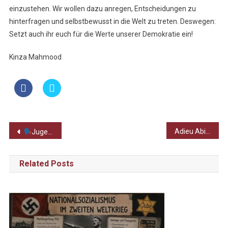
einzustehen. Wir wollen dazu anregen, Entscheidungen zu
hinterfragen und selbstbewusst in die Welt zu treten. Deswegen:
Setzt auch ihr euch für die Werte unserer Demokratie ein!
Kinza Mahmood
Beitragsnavigation
Adieu Abinauten – ein Rückblick auf die Mottowoche
Jugend debattiert – Landesqualifiaktion
Related Posts