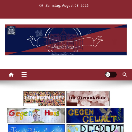
Skip
Samstag, August 08, 2026
to
content
Scholltimes
Schollaner Schulzeit-News