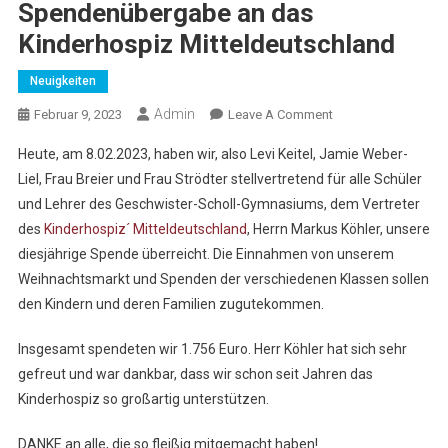
Spendenübergabe an das
Kinderhospiz Mitteldeutschland
Neuigkeiten
Admin
On
Februar 9, 2023
Leave A Comment
Schule
Heute, am 8.02.2023, haben wir, also Levi Keitel, Jamie Weber-
Mit
Liel, Frau Breier und Frau Strödter stellvertretend für alle Schüler
und Lehrer des Geschwister-Scholl-Gymnasiums, dem Vertreter
–
des
Kinderhospiz´ Mitteldeutschland
, Herrn Markus Köhler, unsere
Die
Diesjährige
diesjährige Spende überreicht. Die Einnahmen von unserem
Spendenübergabe
Weihnachtsmarkt und Spenden der verschiedenen Klassen sollen
An
den Kindern und deren Familien zugutekommen.
Das
Kinderhospiz
Insgesamt spendeten wir 1.756 Euro. Herr Köhler hat sich sehr
Mitteldeutschland
gefreut und war dankbar, dass wir schon seit Jahren das
Kinderhospiz so großartig unterstützen.
DANKE an alle, die so fleißig mitgemacht haben!