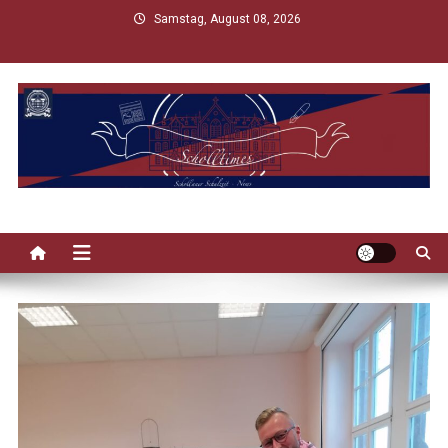
Skip
Samstag, August 08, 2026
to
content
Scholltimes
Schollaner Schulzeit-News