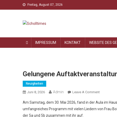
Skip
Freitag, August 07, 2026
to
content
Scholltimes
Schollaner Schulzeit-News
IMPRESSUM
KONTAKT
WEBSITE DES G
Gelungene Auftaktveranstaltun
Neuigkeiten
Admin
On
Juni 8, 2026
Leave A Comment
Gelungene
Am Samstag, dem 30. Mai 2026, fand in der Aula im Haus 
Auftaktvera
umfangreiches Programm mit vielen Liedern von Frau Bolt
Für
der 5a und 5b zusammen mit ihr auf.
Die