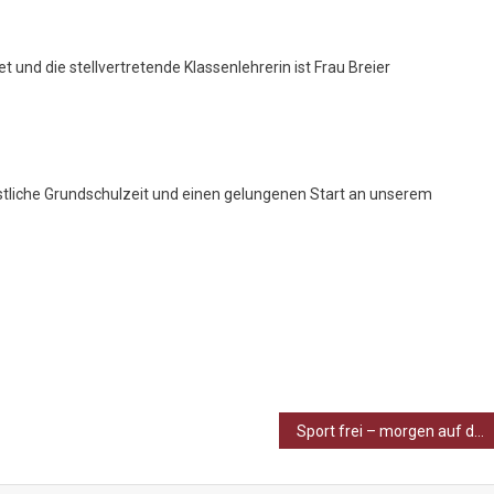
et und die stellvertretende Klassenlehrerin ist Frau Breier
tliche Grundschulzeit und einen gelungenen Start an unserem
Sport frei – morgen auf dem Göldner!