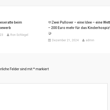
Leseratte beim
🫶Zwei Pullover – eine Idee – eine Wet
bewerb
– 200 Euro mehr für das Kinderhospiz
🤝
023
Ron Schlegel
Dezember 21, 2024
admin
rliche Felder sind mit
*
markiert