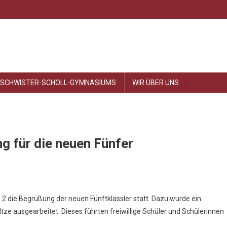
ESCHWISTER-SCHOLL-GYMNASIUMS
WIR ÜBER UNS
g für die neuen Fünfer
2 die Begrüßung der neuen Fünftklässler statt. Dazu wurde ein
nstaltung
ze ausgearbeitet. Dieses führten freiwillige Schüler und Schülerinnen