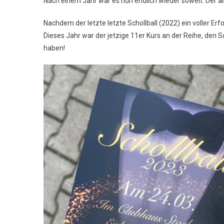
Nach einem Jahr war es nun endlich wieder soweit: Der all
Gi
Ab
Nachdem der letzte letzte Schollball (2022) ein voller Er
Sc
Dieses Jahr war der jetzige 11er Kurs an der Reihe, den 
20
haben!