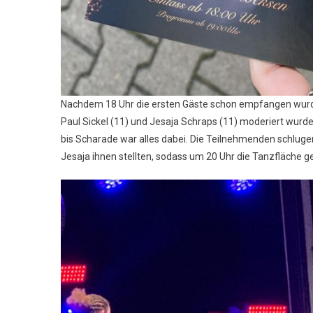
Nachdem 18 Uhr die ersten Gäste schon empfangen wurd
Paul Sickel (11) und Jesaja Schraps (11) moderiert wurde.
bis Scharade war alles dabei. Die Teilnehmenden schluge
Jesaja ihnen stellten, sodass um 20 Uhr die Tanzfläche g