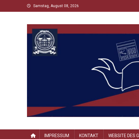
Skip
Samstag, August 08, 2026
to
content
Scholltimes
Schollaner Schulzeit-News
IMPRESSUM
KONTAKT
WEBSITE DES 