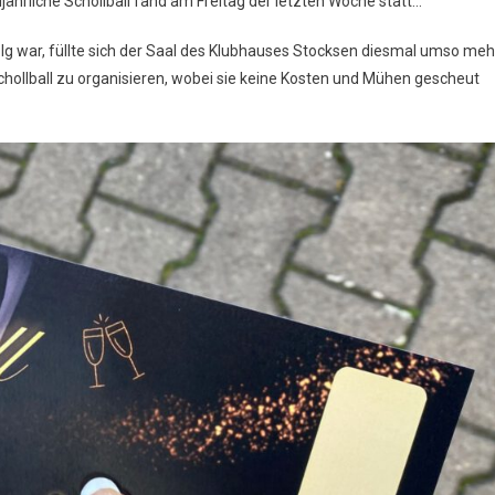
jährliche Schollball fand am Freitag der letzten Woche statt…
ng’s
:
folg war, füllte sich der Saal des Klubhauses Stocksen diesmal umso meh
hollball
Schollball zu organisieren, wobei sie keine Kosten und Mühen gescheut
23!