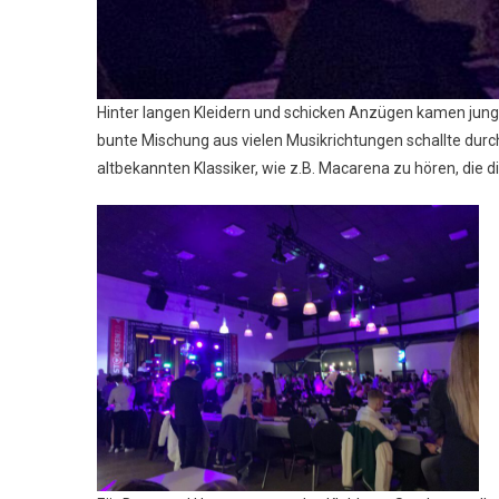
Hinter langen Kleidern und schicken Anzügen kamen junge
bunte Mischung aus vielen Musikrichtungen schallte dur
altbekannten Klassiker, wie z.B. Macarena zu hören, die d