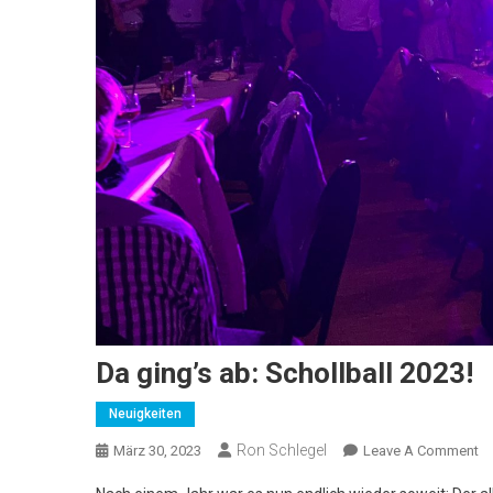
Da ging’s ab: Schollball 2023!
Neuigkeiten
Ron Schlegel
O
März 30, 2023
Leave A Comment
D