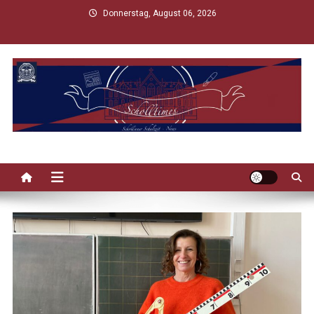
Skip
Donnerstag, August 06, 2026
to
content
Scholltimes
Schollaner Schulzeit-News