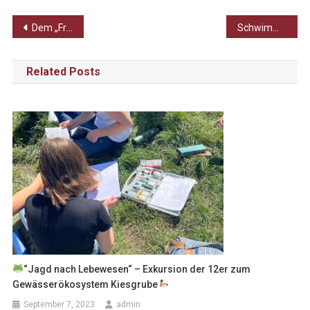
Beitragsnavigation
Dem „Freischütz“ auf der Spur
Schwimmen für den guten Zweck – 2184 Scholl-Bahnen beim 24-Stunden-Schwimmen!
Related Posts
“Jagd nach Lebewesen“ – Exkursion der 12er zum
Gewässerökosystem Kiesgrube
September 7, 2023
admin