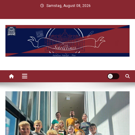
Skip
Samstag, August 08, 2026
to
content
Scholltimes
Schollaner Schulzeit-News