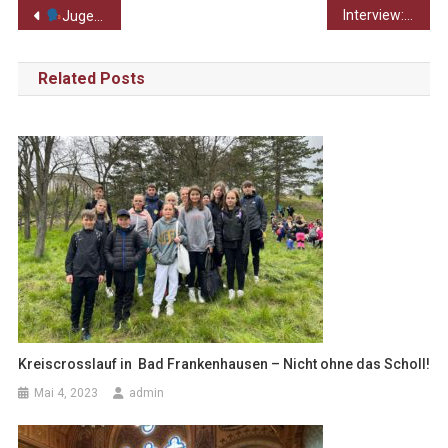
Beitragsnavigation
Interview: Frau Breier – eine unserer beiden Vertrauenslehrerinnen
Jugend debattiert: Der diesjährige Schulwettbewerb – ein großer Erfolg!
Related Posts
Kreiscrosslauf in Bad Frankenhausen – Nicht ohne das Scholl!
Mai 4, 2023
admin