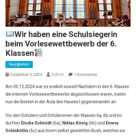
Wir haben eine Schulsiegerin
beim Vorlesewettbewerb der 6.
Klassen
Neuigkeiten
Admin
Zu
Dezember 9, 2024
1 Kommentar
Am 05.12.2024 war es endlich soweit! Nachdem in den 6. Klassen
Wir
die internen Vorlesewettbewerbe abgeschlossen waren, traten
Haben
nun die Besten in der Aula des Hauses I gegeneinander an.
Eine
Schulsiegerin
Vor den Schülern und Schülerinnen der Klassen 6a, 6b und 6c
Beim
durften
Elodie Schmidt
(6a),
Niklas König
(6b) und
Emma
Vorlesewettbewerb
Der
Schinköthe
(6c) aus ihrem selbst gewählten Buch, welches sie