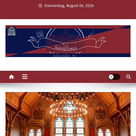
Skip
Donnerstag, August 06, 2026
to
content
Scholltimes
Schollaner Schulzeit-News