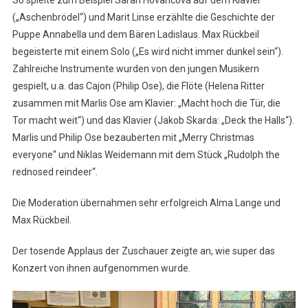
So spielte zum Beispiel Sarah Hovancová auf dem Klavier
(„Aschenbrödel“) und Marit Linse erzählte die Geschichte der
Puppe Annabella und dem Bären Ladislaus. Max Rückbeil
begeisterte mit einem Solo („Es wird nicht immer dunkel sein“).
Zahlreiche Instrumente wurden von den jungen Musikern
gespielt, u.a. das Cajon (Philip Ose), die Flöte (Helena Ritter
zusammen mit Marlis Ose am Klavier: „Macht hoch die Tür, die
Tor macht weit“) und das Klavier (Jakob Skarda: „Deck the Halls“).
Marlis und Philip Ose bezauberten mit „Merry Christmas
everyone“ und Niklas Weidemann mit dem Stück „Rudolph the
rednosed reindeer“.
Die Moderation übernahmen sehr erfolgreich Alma Lange und
Max Rückbeil.
Der tosende Applaus der Zuschauer zeigte an, wie super das
Konzert von ihnen aufgenommen wurde.