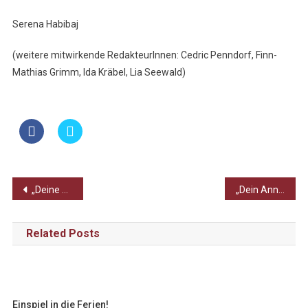
Serena Habibaj
(weitere mitwirkende RedakteurInnen: Cedric Penndorf, Finn-
Mathias Grimm, Ida Kräbel, Lia Seewald)
Beitragsnavigation
„Deine Anne“ – Impressionen aus den Guide-Touren #5
„Dein Anne“ -Abschluss eines sehr erfolgreichen Projektes – Podiumsdiskussion am Scholl
Related Posts
Einspiel in die Ferien!