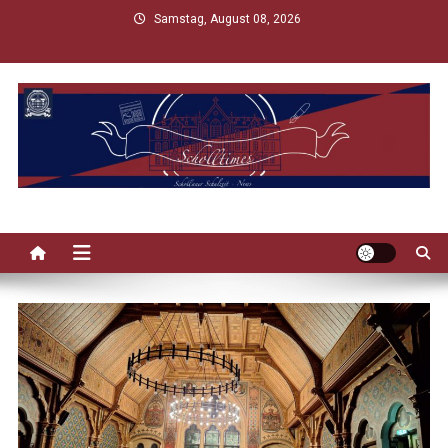
Skip
Samstag, August 08, 2026
to
content
Scholltimes
Schollaner Schulzeit-News