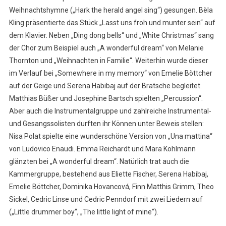
Weihnachtshymne („Hark the herald angel sing“) gesungen. Bèla
Kling präsentierte das Stück „Lasst uns froh und munter sein“ auf
dem Klavier. Neben „Ding dong bells“ und „White Christmas“ sang
der Chor zum Beispiel auch „A wonderful dream“ von Melanie
Thornton und „Weihnachten in Familie“. Weiterhin wurde dieser
im Verlauf bei „Somewhere in my memory“ von Emelie Böttcher
auf der Geige und Serena Habibaj auf der Bratsche begleitet.
Matthias Büßer und Josephine Bartsch spielten „Percussion“.
Aber auch die Instrumentalgruppe und zahlreiche Instrumental-
und Gesangssolisten durften ihr Können unter Beweis stellen:
Nisa Polat spielte eine wunderschöne Version von „Una mattina“
von Ludovico Enaudi. Emma Reichardt und Mara Kohlmann
glänzten bei „A wonderful dream“. Natürlich trat auch die
Kammergruppe, bestehend aus Eliette Fischer, Serena Habibaj,
Emelie Böttcher, Dominika Hovancová, Finn Matthis Grimm, Theo
Sickel, Cedric Linse und Cedric Penndorf mit zwei Liedern auf
(„Little drummer boy“, „The little light of mine“).