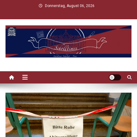
Skip
Donnerstag, August 06, 2026
to
content
Scholltimes
Schollaner Schulzeit-News