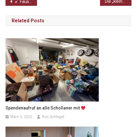
Beitragsnavigation
Die „kleine“ Chorfahrt – Was der Hainich mit dem „Dschungelbuch“ zu tun hat!
Faust `n ´Roll
– Rocktheater nach Goethe
Related Posts
Spendenaufruf an alle Schollaner mit
März 3, 2022
Ron Schlegel