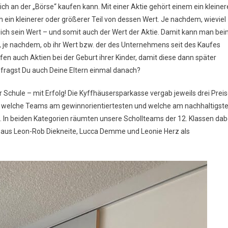
ch an der „Börse“ kaufen kann. Mit einer Aktie gehört einem ein kleiner
ein kleinerer oder größerer Teil von dessen Wert. Je nachdem, wieviel
ich sein Wert – und somit auch der Wert der Aktie. Damit kann man be
 je nachdem, ob ihr Wert bzw. der des Unternehmens seit des Kaufes
ufen auch Aktien bei der Geburt ihrer Kinder, damit diese dann später
 fragst Du auch Deine Eltern einmal danach?
Schule – mit Erfolg! Die Kyffhäusersparkasse vergab jeweils drei Prei
so welche Teams am gewinnorientiertesten und welche am nachhaltigst
 In beiden Kategorien räumten unsere Schollteams der 12. Klassen dab
 aus Leon-Rob Diekneite, Lucca Demme und Leonie Herz als