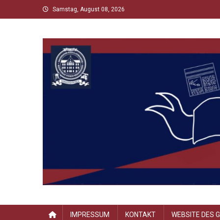
Skip
Samstag, August 08, 2026
to
content
Scholltimes
Schollaner Schulzeit-News
IMPRESSUM
KONTAKT
WEBSITE DES 