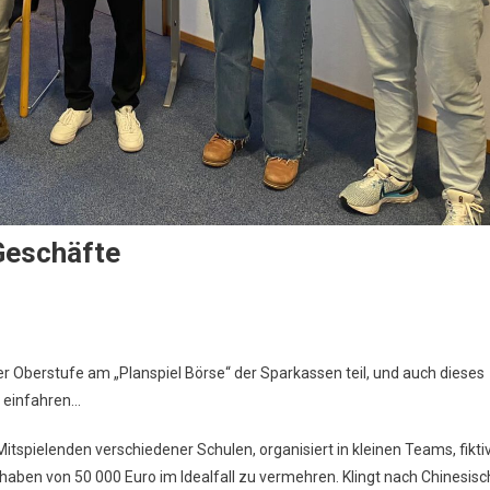
Geschäfte
innbringende
Oberstufe am „Planspiel Börse“ der Sparkassen teil, und auch dieses
nasiale
 einfahren…
chäfte
Mitspielenden verschiedener Schulen, organisiert in kleinen Teams, fikti
thaben von 50 000 Euro im Idealfall zu vermehren. Klingt nach Chinesisc