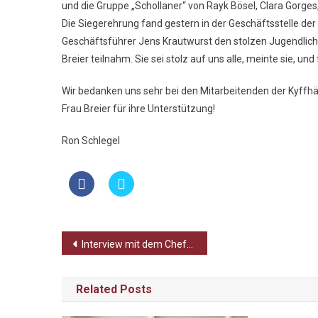
und die Gruppe „Schollaner“ von Rayk Bösel, Clara Gorges,
Die Siegerehrung fand gestern in der Geschäftsstelle de
Geschäftsführer Jens Krautwurst den stolzen Jugendliche
Breier teilnahm. Sie sei stolz auf uns alle, meinte sie, un
Wir bedanken uns sehr bei den Mitarbeitenden der Kyffh
Frau Breier für ihre Unterstützung!
Ron Schlegel
Beitragsnavigation
Interview mit dem Chefredakteur
Related Posts