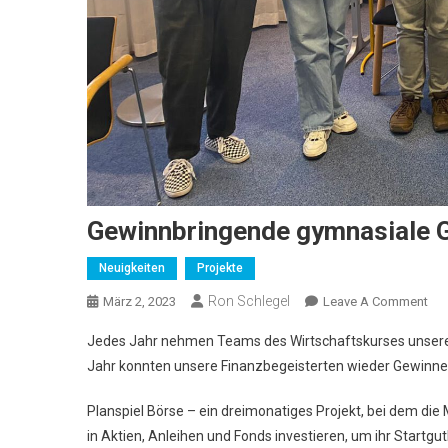
Gewinnbringende gymnasiale 
Neuigkeiten
Projekte
Ron Schlegel
On
März 2, 2023
Leave A Comment
Gew
Jedes Jahr nehmen Teams des Wirtschaftskurses unserer 
Gym
Jahr konnten unsere Finanzbegeisterten wieder Gewinne
Ges
Planspiel Börse – ein dreimonatiges Projekt, bei dem die 
in Aktien, Anleihen und Fonds investieren, um ihr Startgu