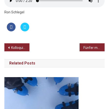
Ron Schlegel
Beitragsnavigation
Kolloquien: Die erste bestandene Abiprüfung
Fünfer musikalisch unterwegs
Related Posts