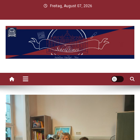
Skip
Freitag, August 07, 2026
to
content
Scholltimes
Schollaner Schulzeit-News