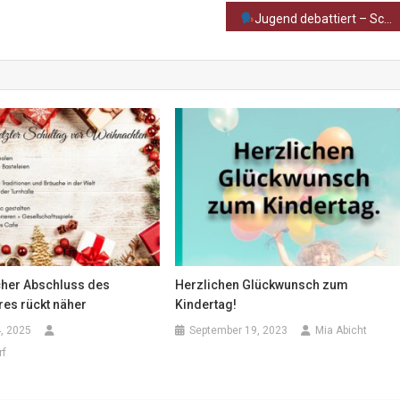
Jugend debattiert – Schulsiegerseminartag in Nordhausen
cher Abschluss des
Herzlichen Glückwunsch zum
res rückt näher
Kindertag!
, 2025
September 19, 2023
Mia Abicht
rf