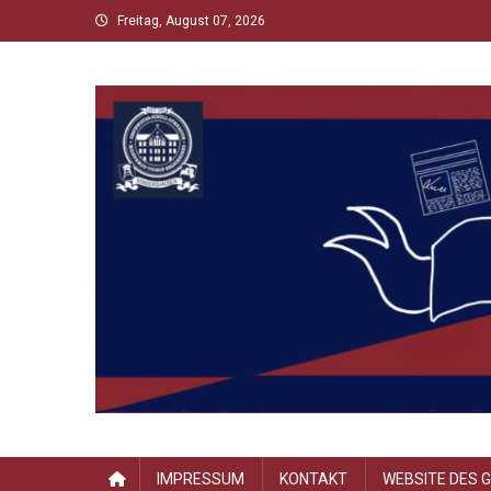
Skip
Freitag, August 07, 2026
to
content
Scholltimes
Schollaner Schulzeit-News
IMPRESSUM
KONTAKT
WEBSITE DES 