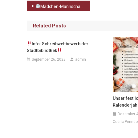
Beitragsnavigation
Mädchen-Mannschaft der WK III qualifiziert sich für das Schulamtsfinale
Related Posts
Info: Schreibwettbewerb der
Stadtbibliothek
September 26, 2023
admin
Unser festli
Kalenderjah
Dezember 4
Cedric Penndo