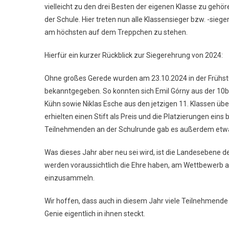
vielleicht zu den drei Besten der eigenen Klasse zu gehör
der Schule. Hier treten nun alle Klassensieger bzw. -sie
am höchsten auf dem Treppchen zu stehen.
Hierfür ein kurzer Rückblick zur Siegerehrung von 2024:
Ohne großes Gerede wurden am 23.10.2024 in der Frühstü
bekanntgegeben. So konnten sich Emil Górny aus der 10b ü
Kühn sowie Niklas Esche aus den jetzigen 11. Klassen übe
erhielten einen Stift als Preis und die Platzierungen eins 
Teilnehmenden an der Schulrunde gab es außerdem etwa
Was dieses Jahr aber neu sei wird, ist die Landesebene 
werden voraussichtlich die Ehre haben, am Wettbewerb a
einzusammeln.
Wir hoffen, dass auch in diesem Jahr viele Teilnehmend
Genie eigentlich in ihnen steckt.