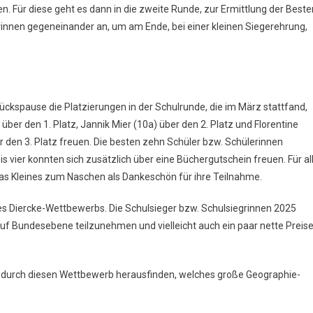
en. Für diese geht es dann in die zweite Runde, zur Ermittlung der Beste
gerinnen gegeneinander an, um am Ende, bei einer kleinen Siegerehrung,
ckspause die Platzierungen in der Schulrunde, die im März stattfand,
ber den 1. Platz, Jannik Mier (10a) über den 2. Platz und Florentine
r den 3. Platz freuen. Die besten zehn Schüler bzw. Schülerinnen
bis vier konnten sich zusätzlich über eine Büchergutschein freuen. Für al
s Kleines zum Naschen als Dankeschön für ihre Teilnahme.
des Diercke-Wettbewerbs. Die Schulsieger bzw. Schulsiegrinnen 2025
uf Bundesebene teilzunehmen und vielleicht auch ein paar nette Preis
e durch diesen Wettbewerb herausfinden, welches große Geographie-