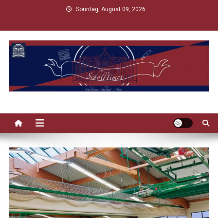
Skip
Sonntag, August 09, 2026
to
content
Scholltimes
Schollaner Schulzeit-News