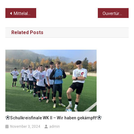
Beitragsnavigation
Mittelalterliche Stadtführung – wir für uns! PART II
Ouvertüre zum Gedenken an unsere Namensgebenden
Related Posts
Schulkreisfinale WK II – Wir haben gekämpft!
November 3, 2024
admin