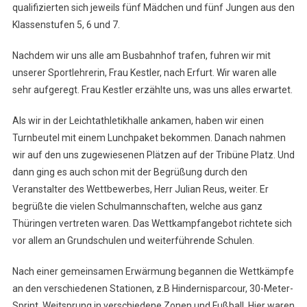
qualifizierten sich jeweils fünf Mädchen und fünf Jungen aus den
–
Klassenstufen 5, 6 und 7.
„Schnellste
Schule
Nachdem wir uns alle am Busbahnhof trafen, fuhren wir mit
Thüringens“
unserer Sportlehrerin, Frau Kestler, nach Erfurt. Wir waren alle
sehr aufgeregt. Frau Kestler erzählte uns, was uns alles erwartet.
Als wir in der Leichtathletikhalle ankamen, haben wir einen
Turnbeutel mit einem Lunchpaket bekommen. Danach nahmen
wir auf den uns zugewiesenen Plätzen auf der Tribüne Platz. Und
dann ging es auch schon mit der Begrüßung durch den
Veranstalter des Wettbewerbes, Herr Julian Reus, weiter. Er
begrüßte die vielen Schulmannschaften, welche aus ganz
Thüringen vertreten waren. Das Wettkampfangebot richtete sich
vor allem an Grundschulen und weiterführende Schulen.
Nach einer gemeinsamen Erwärmung begannen die Wettkämpfe
an den verschiedenen Stationen, z.B Hindernisparcour, 30-Meter-
Sprint, Weitsprung in verschiedene Zonen und Fußball. Hier waren