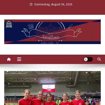
Skip
Donnerstag, August 06, 2026
to
content
Scholltimes
Schollaner Schulzeit-News