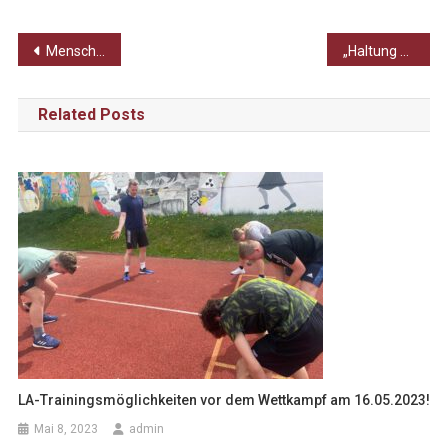
Beitragsnavigation
Mensch, Natur und Technik hautnah erleben – Exkursion der 12er
„Haltung zeigen!“ – Die Landtagswahlen 2024 – Ein Kommentar
Related Posts
LA-Trainingsmöglichkeiten vor dem Wettkampf am 16.05.2023!
Mai 8, 2023
admin