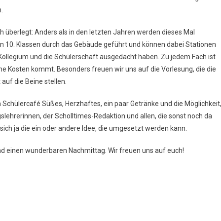
Tür
.
–
Alles
 überlegt: Anders als in den letzten Jahren werden dieses Mal
Auf
en 10. Klassen durch das Gebäude geführt und können dabei Stationen
Einen
Kollegium und die Schülerschaft ausgedacht haben. Zu jedem Fach ist
Blick
ine Kosten kommt. Besonders freuen wir uns auf die Vorlesung, die die
uf die Beine stellen.
im Schülercafé Süßes, Herzhaftes, ein paar Getränke und die Möglichkeit
slehrerinnen, der Scholltimes-Redaktion und allen, die sonst noch da
 sich ja die ein oder andere Idee, die umgesetzt werden kann.
nd einen wunderbaren Nachmittag. Wir freuen uns auf euch!