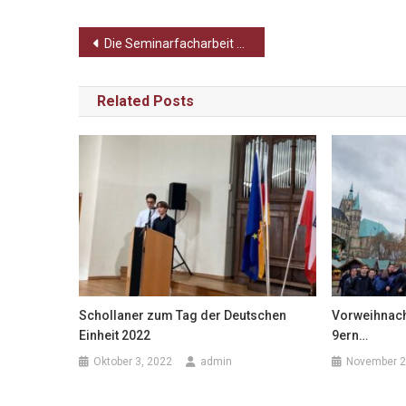
Beitragsnavigation
Die Seminarfacharbeit – und wie man es (vielleicht nicht) machen sollte!
Related Posts
Schollaner zum Tag der Deutschen
Vorweihnach
Einheit 2022
9ern…
Oktober 3, 2022
admin
November 2