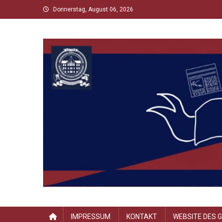
Skip
Donnerstag, August 06, 2026
to
content
Scholltimes
Schollaner Schulzeit-News
IMPRESSUM
KONTAKT
WEBSITE DES 