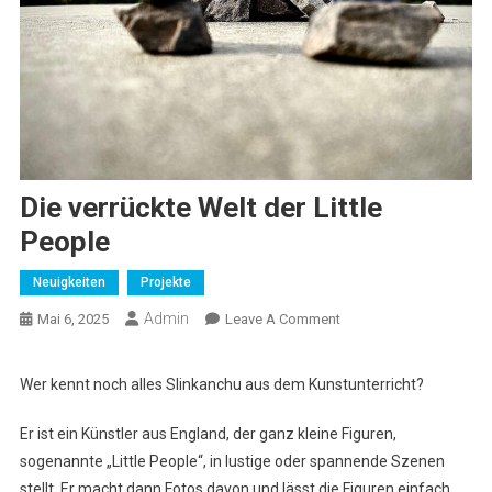
Die verrückte Welt der Little
People
Neuigkeiten
Projekte
Admin
On
Mai 6, 2025
Leave A Comment
Die
Verrückte
Wer kennt noch alles Slinkanchu aus dem Kunstunterricht?
Welt
Der
Er ist ein Künstler aus England, der ganz kleine Figuren,
Little
sogenannte „Little People“, in lustige oder spannende Szenen
People
stellt. Er macht dann Fotos davon und lässt die Figuren einfach