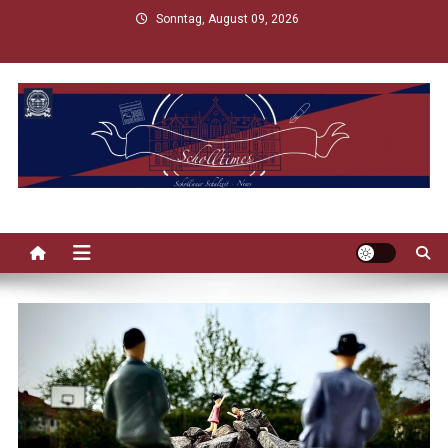
Skip
Sonntag, August 09, 2026
to
content
Scholltimes
Schollaner Schulzeit-News