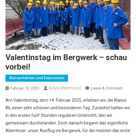
Valentinstag im Bergwerk – schau
vorbei!
Klassenfahrten Und Exkursionen
Kinza Mahmood
On
Februar 19, 2025
Leave A Comment
Valenti
Am Valentinstag, dem 14. Februar 2025, erlebten wir, die Klasse
Im
8b, einen sehr schönen und besonderen Tag. Zunächst hatten wir
Bergwe
in den ersten fünf Stunden regulären Unterricht, den wir
–
gemeinsam durchstanden. Doch danach begann das eigentliche
Schau
Vorbei!
Abenteuer: unser Ausflug ins Bergwerk, für die meisten das erste