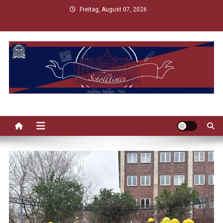
Skip
Freitag, August 07, 2026
to
content
Scholltimes
Schollaner Schulzeit-News