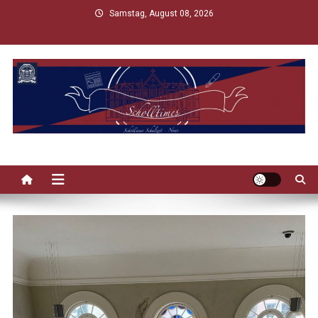
Skip
Samstag, August 08, 2026
to
content
Scholltimes
Schollaner Schulzeit-News