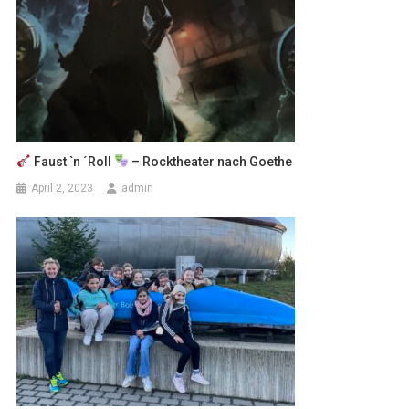
Faust `n ´Roll
– Rocktheater nach Goethe
April 2, 2023
admin