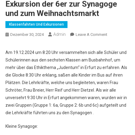
Exkursion der 6er zur Synagoge
und zum Weihnachtsmarkt
Klassenfahrten Und Exkursionen
Admin
On
Dezember 30, 2024
Leave A Comment
Eine
Andere
Am 19.12.2024 um 8:20 Uhr versammelten sich alle Schüler und
Seite
Schülerinnen aus den sechsten Klassen am Busbahnhof, um
Von
mehr über das Ethikthema „Judentum“ in Erfurt zu erfahren. Als
Erfurt
die Glocke 8:30 Uhr erklang, saßen alle Kinder im Bus auf ihren
–
Plätzen. Die Lehrkräfte, welche uns begleiteten, waren Frau
Exkursion
Der
Schröter, Frau Breier, Herr Reif und Herr Dietzel. Als wir alle
6er
unversehrt 9:30 Uhr in Erfurt angekommen waren, wurden wir in
Zur
zwei Gruppen (Gruppe 1: 6a, Gruppe 2: 6b und 6c) aufgeteilt und
Synagoge
die Lehrkräfte führten uns zu den Synagogen .
Und
Zum
Kleine Synagoge:
Weihnachtsmar