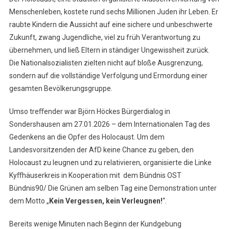
Uns
Menschenleben, kostete rund sechs Millionen Juden ihr Leben. Er
Alle
–
raubte Kindern die Aussicht auf eine sichere und unbeschwerte
Demonstration
Zukunft, zwang Jugendliche, viel zu früh Verantwortung zu
Gegen
übernehmen, und ließ Eltern in ständiger Ungewissheit zurück.
Höckes
Die Nationalsozialisten zielten nicht auf bloße Ausgrenzung,
Bürgerdialog
sondern auf die vollständige Verfolgung und Ermordung einer
gesamten Bevölkerungsgruppe.
Umso treﬀender war Björn Höckes Bürgerdialog in
Sondershausen am 27.01.2026 – dem Internationalen Tag des
Gedenkens an die Opfer des Holocaust. Um dem
Landesvorsitzenden der AfD keine Chance zu geben, den
Holocaust zu leugnen und zu relativieren, organisierte die Linke
Kyﬀhäuserkreis in Kooperation mit dem Bündnis OST
Bündnis90/ Die Grünen am selben Tag eine Demonstration unter
dem Motto „
Kein Vergessen, kein Verleugnen!
“.
Bereits wenige Minuten nach Beginn der Kundgebung