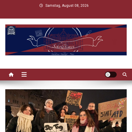
Skip
Samstag, August 08, 2026
to
content
Scholltimes
Schollaner Schulzeit-News