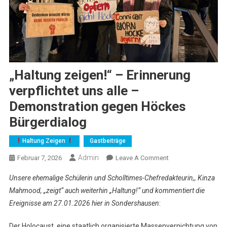
„Haltung zeigen!“ – Erinnerung
verpflichtet uns alle –
Demonstration gegen Höckes
Bürgerdialog
Haltung Zeigen
Gastbeiträge
Admin
On
Februar 7, 2026
Leave A Comment
„Haltung
Unsere ehemalige Schülerin und Scholltimes-Chefredakteurin,, Kinza
Zeigen!“
Mahmood, „zeigt“ auch weiterhin „Haltung!“ und kommentiert die
–
Ereignisse am 27.01.2026 hier in Sondershausen
:
Erinnerung
Verpflichtet
Der Holocaust, eine staatlich organisierte Massenvernichtung von