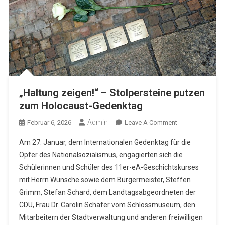
„Haltung zeigen!“ – Stolpersteine putzen
zum Holocaust-Gedenktag
Admin
On
Februar 6, 2026
Leave A Comment
„Haltung
Am 27. Januar, dem Internationalen Gedenktag für die
Zeigen!“
Opfer des Nationalsozialismus, engagierten sich die
–
Schülerinnen und Schüler des 11er-eA-Geschichtskurses
Stolpersteine
mit Herrn Wünsche sowie dem Bürgermeister, Steffen
Putzen
Zum
Grimm, Stefan Schard, dem Landtagsabgeordneten der
Holocaust-
CDU, Frau Dr. Carolin Schäfer vom Schlossmuseum, den
Gedenktag
Mitarbeitern der Stadtverwaltung und anderen freiwilligen