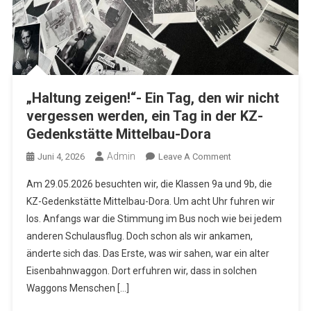
„Haltung zeigen!“- Ein Tag, den wir nicht
vergessen werden, ein Tag in der KZ-
Gedenkstätte Mittelbau-Dora
Admin
On
Juni 4, 2026
Leave A Comment
„Haltung
Am 29.05.2026 besuchten wir, die Klassen 9a und 9b, die
Zeigen!“-
KZ-Gedenkstätte Mittelbau-Dora. Um acht Uhr fuhren wir
Ein
los. Anfangs war die Stimmung im Bus noch wie bei jedem
Tag,
anderen Schulausflug. Doch schon als wir ankamen,
Den
Wir
änderte sich das. Das Erste, was wir sahen, war ein alter
Nicht
Eisenbahnwaggon. Dort erfuhren wir, dass in solchen
Vergessen
Waggons Menschen […]
Werden,