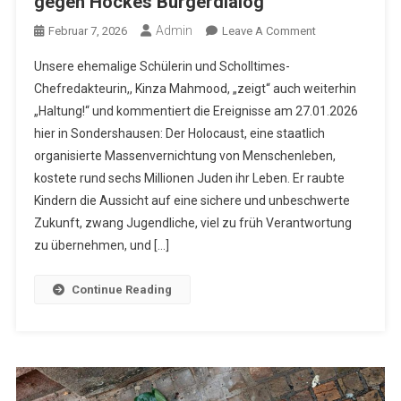
gegen Höckes Bürgerdialog
Admin
On
Februar 7, 2026
Leave A Comment
„Haltung
Unsere ehemalige Schülerin und Scholltimes-
Zeigen!“
Chefredakteurin,, Kinza Mahmood, „zeigt“ auch weiterhin
–
„Haltung!“ und kommentiert die Ereignisse am 27.01.2026
Erinnerung
hier in Sondershausen: Der Holocaust, eine staatlich
Verpflichtet
Uns
organisierte Massenvernichtung von Menschenleben,
Alle
kostete rund sechs Millionen Juden ihr Leben. Er raubte
–
Kindern die Aussicht auf eine sichere und unbeschwerte
Demonstration
Zukunft, zwang Jugendliche, viel zu früh Verantwortung
Gegen
zu übernehmen, und […]
Höckes
Bürgerdialog
Continue Reading