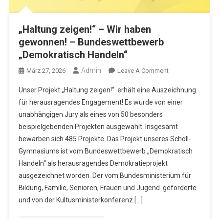
„Haltung zeigen!“ – Wir haben
gewonnen! – Bundeswettbewerb
„Demokratisch Handeln“
Admin
On
März 27, 2026
Leave A Comment
„Haltung
Unser Projekt „Haltung zeigen!“ erhält eine Auszeichnung
Zeigen!“
für herausragendes Engagement! Es wurde von einer
–
unabhängigen Jury als eines von 50 besonders
Wir
beispielgebenden Projekten ausgewählt. Insgesamt
Haben
Gewonnen!
bewarben sich 485 Projekte. Das Projekt unseres Scholl-
–
Gymnasiums ist vom Bundeswettbewerb „Demokratisch
Bundeswettbewe
Handeln“ als herausragendes Demokratieprojekt
„Demokratisch
ausgezeichnet worden. Der vom Bundesministerium für
Handeln“
Bildung, Familie, Senioren, Frauen und Jugend geförderte
und von der Kultusministerkonferenz […]