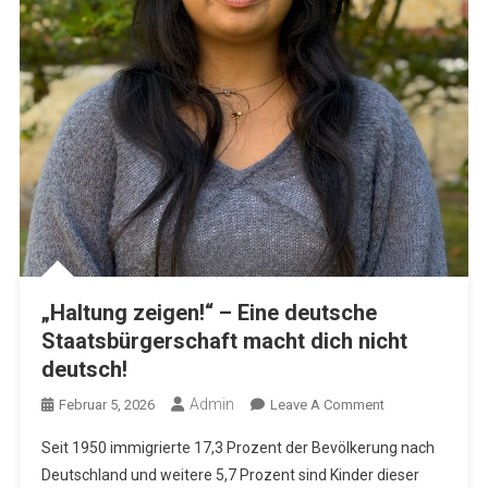
„Haltung zeigen!“ – Eine deutsche
Staatsbürgerschaft macht dich nicht
deutsch!
Admin
On
Februar 5, 2026
Leave A Comment
„Haltung
Seit 1950 immigrierte 17,3 Prozent der Bevölkerung nach
Zeigen!“
Deutschland und weitere 5,7 Prozent sind Kinder dieser
–