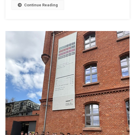
Ein
Continue Reading
Tag
In
Der
KZ-
Gedenkstätte
Mittelbau-
Dora