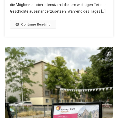
Mit
die Möglichkeit, sich intensiv mit diesem wichtigen Teil der
Dem
Geschichte auseinanderzusetzen. Während des Tages […]
NS-
Staat
Continue Reading
–
Projekttag
Geschichte