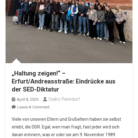
„Haltung zeigen!“ –
Erfurt/Andreasstraße: Eindrücke aus
der SED-Diktatur
Cedric Penndorf
April 8, 2026
On
Leave A Comment
„Haltung
Viele von unseren Eltern und Großeltern haben sie selbst
Zeigen!“
erlebt, die DDR. Egal, wen man fragt, fast jeder wird sich
–
daran erinnern, was er oder sie am 9. November 1989
Erfurt/Andreasstraße: