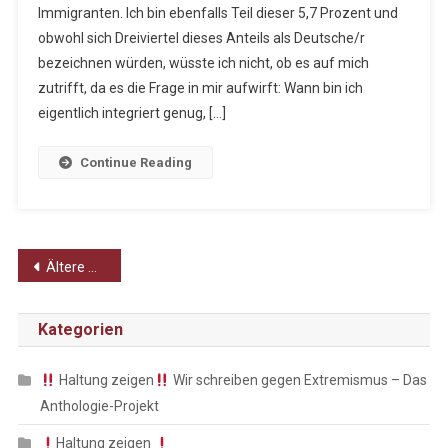
Immigranten. Ich bin ebenfalls Teil dieser 5,7 Prozent und
Eine
obwohl sich Dreiviertel dieses Anteils als Deutsche/r
Deutsche
Staatsbürgersch
bezeichnen würden, wüsste ich nicht, ob es auf mich
Macht
zutrifft, da es die Frage in mir aufwirft: Wann bin ich
Dich
eigentlich integriert genug, […]
Nicht
Deutsch!
Continue Reading
Beitragsnavigation
Ältere Beiträge
Kategorien
Haltung zeigen
Wir schreiben gegen Extremismus – Das
Anthologie-Projekt
Haltung zeigen