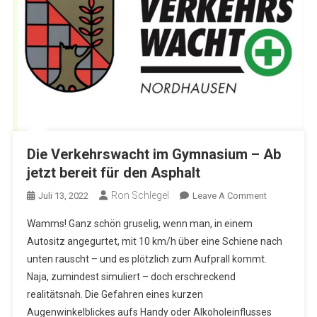
Die Verkehrswacht im Gymnasium – Ab
jetzt bereit für den Asphalt
Ron Schlegel
On
Juli 13, 2022
Leave A Comment
Die
Wamms! Ganz schön gruselig, wenn man, in einem
Verkehrswa
Autositz angegurtet, mit 10 km/h über eine Schiene nach
Im
unten rauscht – und es plötzlich zum Aufprall kommt.
Gymnasium
Naja, zumindest simuliert – doch erschreckend
–
Ab
realitätsnah. Die Gefahren eines kurzen
Jetzt
Augenwinkelblickes aufs Handy oder Alkoholeinflusses