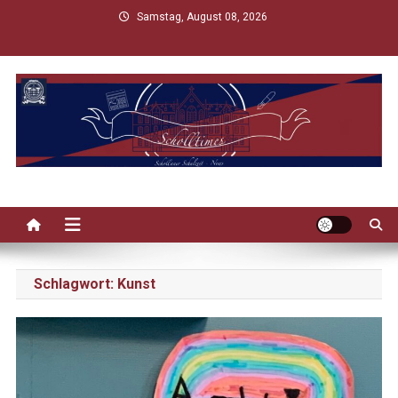
Skip
Samstag, August 08, 2026
to
content
Scholltimes
Schollaner Schulzeit-News
Schlagwort:
Kunst