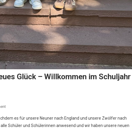
eues Glück – Willkommen im Schuljahr
On
ent
Neues
Nachdem es für unsere Neuner nach England und unsere Zwölfer nach
Schuljahr,
r alle Schüler und Schülerinnen anwesend und wir haben unsere neuen
Neue