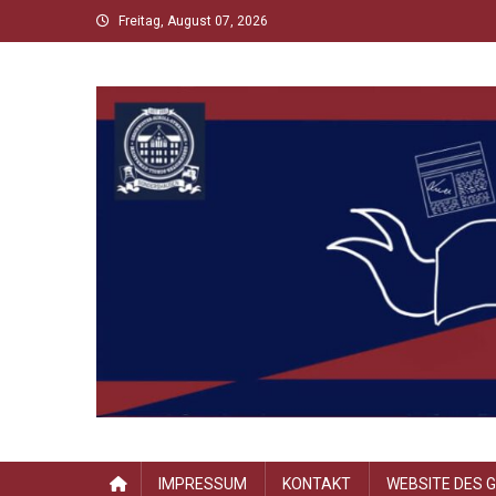
Skip
Freitag, August 07, 2026
to
content
Scholltimes
Schollaner Schulzeit-News
IMPRESSUM
KONTAKT
WEBSITE DES 