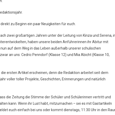
n.
Wege,
Neues
Redaktionsjahr.
Glück
–
 direkt zu Beginn ein paar Neuigkeiten für euch.
Willkommen
Im
ach zwei großartigen Jahren unter der Leitung von Kinza und Serena, i
Schuljahr
iterentwickelten, haben unsere beiden Anführerinnen ihr Abitur mit
2025/2026
 nun auf dem Weg in das Leben außerhalb unserer schulischen
zwar an uns: Cedric Penndorf (Klasse 12) und Mia Abicht (Klasse 10,
die ersten Artikel erscheinen, denn die Redaktion arbeitet seit dem
ahr voller toller Projekte, Geschichten, Erinnerungen und natürlich
dass die Zeitung die Stimme der Schüler und Schülerinnen vertritt und
alten kann. Wenn ihr Lust habt, mitzumachen – sei es mit Gastartikeln
meldet euch einfach bei uns oder kommt dienstags, 11:30 Uhr in den Ra