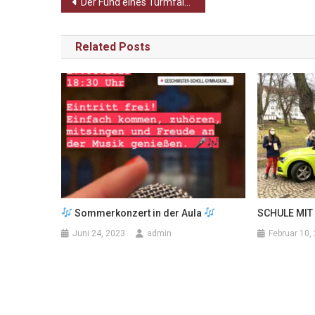
Beitragsnavigation
Der Fund eines Turmfalken an unserem Gymnasium
Related Posts
Sommerkonzert in der Aula
SCHULE MIT
Juni 24, 2023
admin
Februar 10,