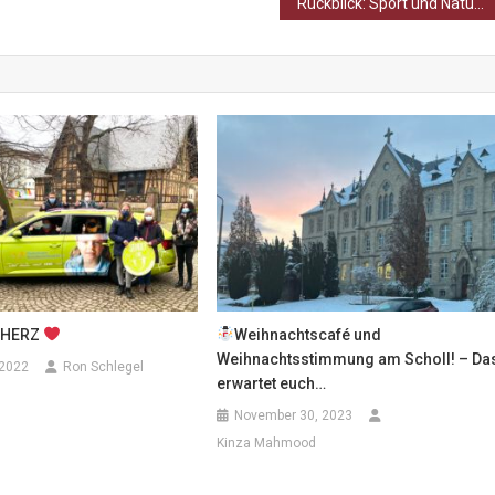
Rückblick: Sport und Natur – Abenteuer auf dem Wasserweg – Das Kanucamp der Zehner
 HERZ
Weihnachtscafé und
Weihnachtsstimmung am Scholl! – Da
 2022
Ron Schlegel
erwartet euch…
November 30, 2023
Kinza Mahmood