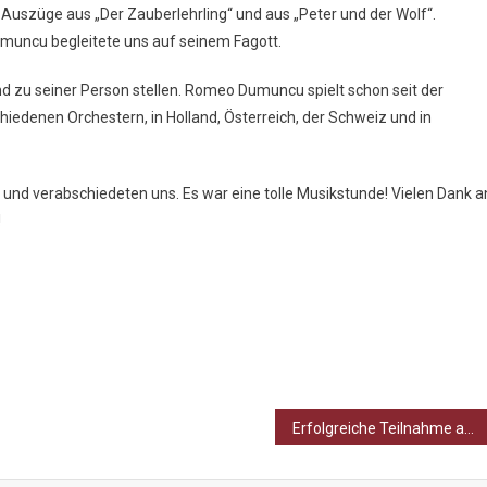
 B Auszüge aus „Der Zauberlehrling“ und aus „Peter und der Wolf“.
muncu begleitete uns auf seinem Fagott.
d zu seiner Person stellen. Romeo Dumuncu spielt schon seit der
chiedenen Orchestern, in Holland, Österreich, der Schweiz und in
d verabschiedeten uns. Es war eine tolle Musikstunde! Vielen Dank a
!
Erfolgreiche Teilnahme am Regionalwettbewerb „Jugend debattiert“ in Nordhausen