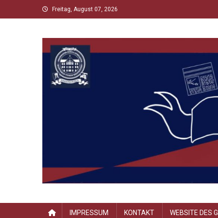
Skip
Freitag, August 07, 2026
to
content
Scholltimes
Schollaner Schulzeit-News
IMPRESSUM
KONTAKT
WEBSITE DES 