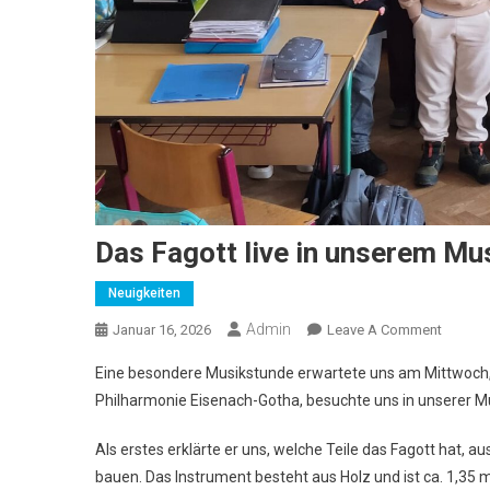
Das Fagott live in unserem Mu
Neuigkeiten
Admin
On
Januar 16, 2026
Leave A Comment
Das
Eine besondere Musikstunde erwartete uns am Mittwoch,
Fagott
Philharmonie Eisenach-Gotha, besuchte uns in unserer M
Live
In
Als erstes erklärte er uns, welche Teile das Fagott hat, 
Unsere
bauen. Das Instrument besteht aus Holz und ist ca. 1,35
Musikun