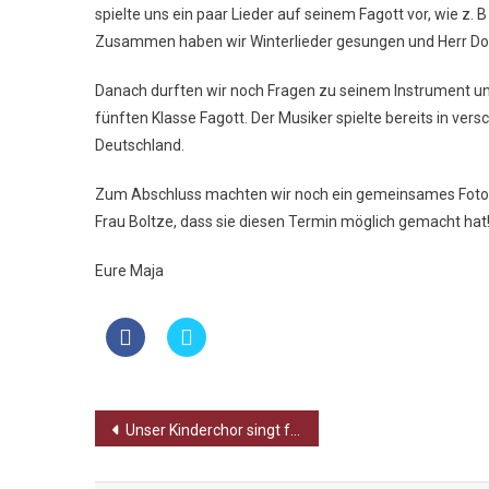
spielte uns ein paar Lieder auf seinem Fagott vor, wie z.
Zusammen haben wir Winterlieder gesungen und Herr Do
Danach durften wir noch Fragen zu seinem Instrument un
fünften Klasse Fagott. Der Musiker spielte bereits in vers
Deutschland.
Zum Abschluss machten wir noch ein gemeinsames Foto un
Frau Boltze, dass sie diesen Termin möglich gemacht hat
Eure Maja
Beitragsnavigation
Unser Kinderchor singt für den guten Zweck!