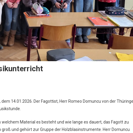
sikunterricht
 dem 14.01.2026. Der Fagottist, Herr Romeo Domuncu von der Thüring
usikstunde.
aus welchem Material es besteht und wie lange es dauert, das Fagott zu
m
 m groß und gehört zur Gruppe der Holzblasinstrumente. Herr Domuncu
terricht