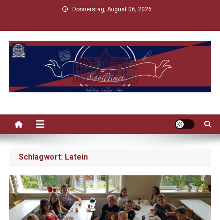
Skip
Donnerstag, August 06, 2026
to
content
Scholltimes
Schollaner Schulzeit-News
Schlagwort:
Latein